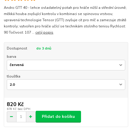
Andro GTT 40 - lehce ovladatelný potah pro hráče nižší a střední úrovně;
měkká houba zvyšující kontrolu v kombinaci se spinovou vrstvou;
upravená technologie Tensor (GTT) zvyšuje cit pro míč a zamezuje ztrátě
kontroly; vytvořen pro hráče učící se technikám stolního tenisu Rychlost:
90 Točivost: 107 ...
celý popis
Dostupnost
do 3 dnů
barva
tloušťka
820 Kč
678 Kč
bez DPH
Přidat do košíku