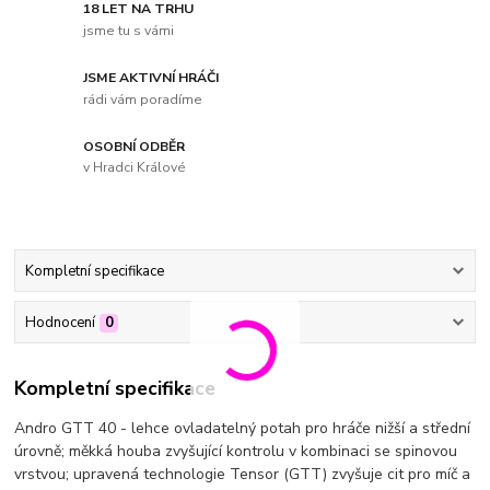
18 LET NA TRHU
jsme tu s vámi
JSME AKTIVNÍ HRÁČI
rádi vám poradíme
OSOBNÍ ODBĚR
v Hradci Králové
Kompletní specifikace
Hodnocení
0
Kompletní specifikace
Andro GTT 40 - lehce ovladatelný potah pro hráče nižší a střední
úrovně; měkká houba zvyšující kontrolu v kombinaci se spinovou
vrstvou; upravená technologie Tensor (GTT) zvyšuje cit pro míč a