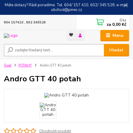
Máte dotazy? Rádi poradíme. Tel. 604/ 157 410, 602/ 345 528. e-mail:
obchod@pinec.cz
0
ks
604 157410 , 602 345528
za
0,00 Kč
Menu
Hledat
Úvod
POTAHY
Andro GTT 40 potah
Andro GTT 40 potah
Ohodnotit produkt