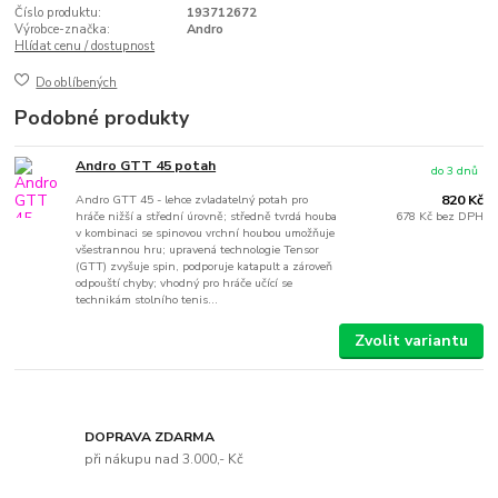
Číslo produktu:
193712672
Výrobce-značka:
Andro
Hlídat cenu / dostupnost
Do oblíbených
Podobné produkty
Andro GTT 45 potah
do 3 dnů
Andro GTT 45 - lehce zvladatelný potah pro
820 Kč
hráče nižší a střední úrovně; středně tvrdá houba
678 Kč
bez DPH
v kombinaci se spinovou vrchní houbou umožňuje
všestrannou hru; upravená technologie Tensor
(GTT) zvyšuje spin, podporuje katapult a zároveň
odpouští chyby; vhodný pro hráče učící se
technikám stolního tenis...
Zvolit variantu
DOPRAVA ZDARMA
při nákupu nad 3.000,- Kč