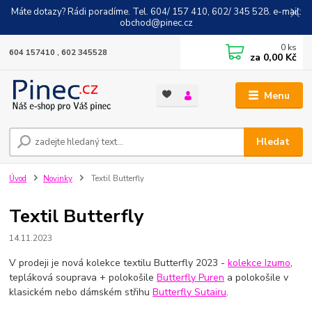
Máte dotazy? Rádi poradíme. Tel. 604/ 157 410, 602/ 345 528. e-mail:
obchod@pinec.cz
0
ks
604 157410 , 602 345528
za
0,00 Kč
Menu
Hledat
Úvod
Novinky
Textil Butterfly
Textil Butterfly
14.11.2023
V prodeji je nová kolekce textilu Butterfly 2023 -
kolekce Izumo
,
tepláková souprava + polokošile
Butterfly Puren
a polokošile v
klasickém nebo dámském střihu
Butterfly Sutairu
.