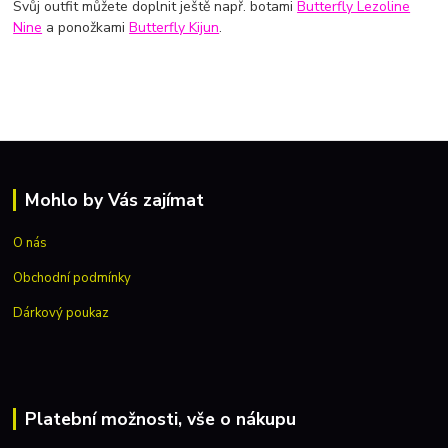
Svůj outfit můžete doplnit ještě např. botami
Butterfly Lezoline
Nine
a ponožkami
Butterfly Kijun
.
Mohlo by Vás zajímat
O nás
Obchodní podmínky
Dárkový poukaz
Platební možnosti, vše o nákupu