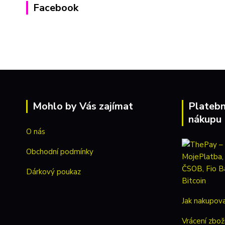
Facebook
Mohlo by Vás zajímat
Platebn
nákupu
O nás
Obchodní podmínky
Dárkový poukaz
Jak nakupov
Vrácení zbož