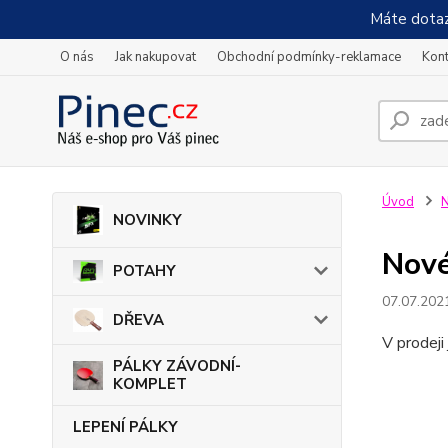
Máte dotaz
O nás
Jak nakupovat
Obchodní podmínky-reklamace
Kont
Úvod
N
NOVINKY
Nové
POTAHY
07.07.202
DŘEVA
V prodeji
PÁLKY ZÁVODNÍ-
KOMPLET
LEPENÍ PÁLKY