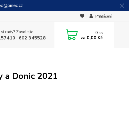
od@pinec.cz
Přihlášení
 si rady? Zavolejte.
0
ks
za
0,00 Kč
157410 , 602 345528
ly a Donic 2021