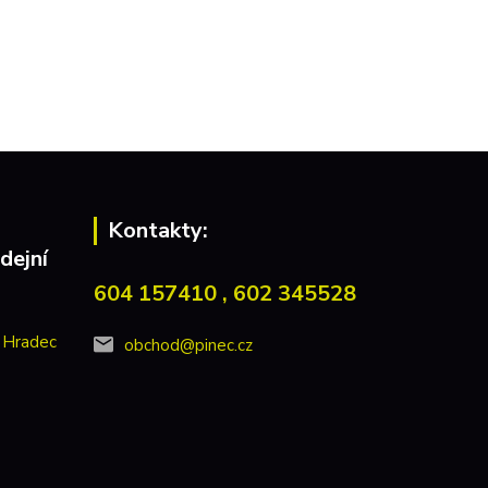
Kontakty:
dejní
604 157410 , 602 345528
 Hradec
obchod@pinec.cz