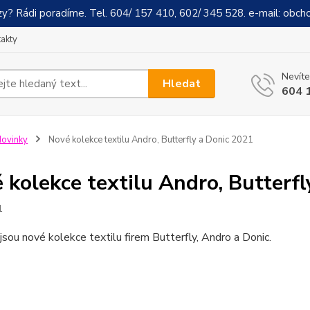
y? Rádi poradíme. Tel. 604/ 157 410, 602/ 345 528. e-mail: obch
akty
Nevíte
Hledat
604 
ovinky
Nové kolekce textilu Andro, Butterfly a Donic 2021
 kolekce textilu Andro, Butterf
1
 jsou nové kolekce textilu firem Butterfly, Andro a Donic.