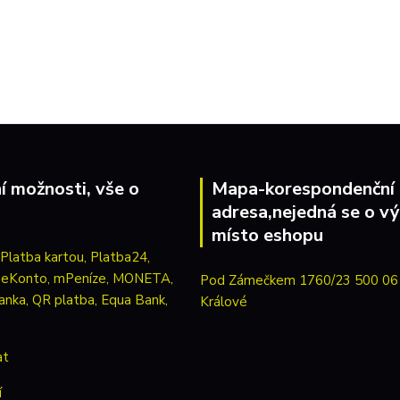
í možnosti, vše o
Mapa-korespondenční
adresa,nejedná se o vý
místo eshopu
Pod Zámečkem 1760/23 500 06
Králové
at
í