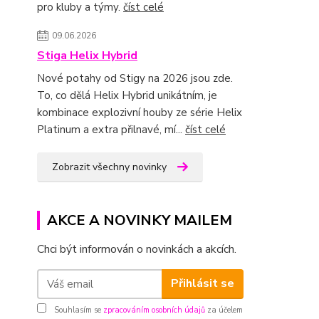
pro kluby a týmy.
číst celé
09.06.2026
Stiga Helix Hybrid
Nové potahy od Stigy na 2026 jsou zde.
To, co dělá Helix Hybrid unikátním, je
kombinace explozivní houby ze série Helix
Platinum a extra přilnavé, mí...
číst celé
Zobrazit všechny novinky
AKCE A NOVINKY MAILEM
Chci být informován o novinkách a akcích.
Přihlásit se
Souhlasím se
zpracováním osobních údajů
za účelem