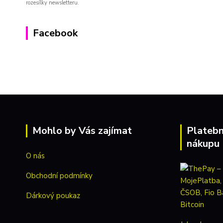
rozesílky newsletteru.
Facebook
Mohlo by Vás zajímat
Platebn
nákupu
O nás
Obchodní podmínky
Dárkový poukaz