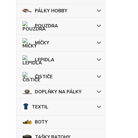
PÁLKY HOBBY
POUZDRA
MÍČKY
LEPIDLA
ČISTIČE
DOPLŇKY NA PÁLKY
TEXTIL
BOTY
TAŠKY,BATOHY