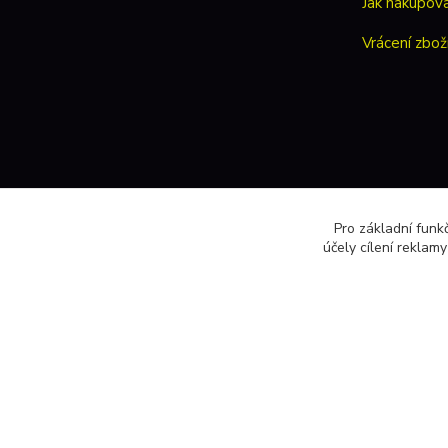
Jak nakupov
Vrácení zbož
Pro základní funk
účely cílení reklam