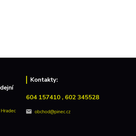
Kontakty:
dejní
604 157410 , 602 345528
 Hradec
obchod@pinec.cz