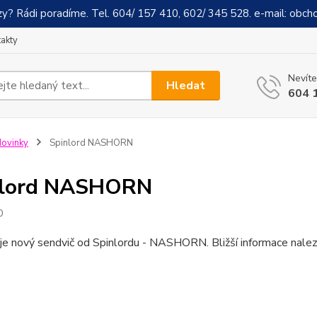
y? Rádi poradíme. Tel. 604/ 157 410, 602/ 345 528. e-mail: obch
akty
Nevíte
Hledat
604 
ovinky
Spinlord NASHORN
nlord NASHORN
0
 je nový sendvič od Spinlordu - NASHORN. Bližší informace nalez