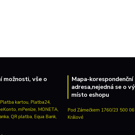
í možnosti, vše o
Mapa-korespondenční
adresa,nejedná se o vý
místo eshopu
Pod Zámečkem 1760/23 500 06
Králové