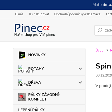
Máte dotaz
O nás
Jak nakupovat
Obchodní podmínky-reklamace
Kont
Úvod
N
NOVINKY
Spi
POTAHY
06.12.202
DŘEVA
V prodeji
PÁLKY ZÁVODNÍ-
KOMPLET
LEPENÍ PÁLKY