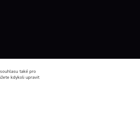
 souhlasu také pro
žete kdykoli upravit
Vytvořeno na
Eshop-rychle.cz