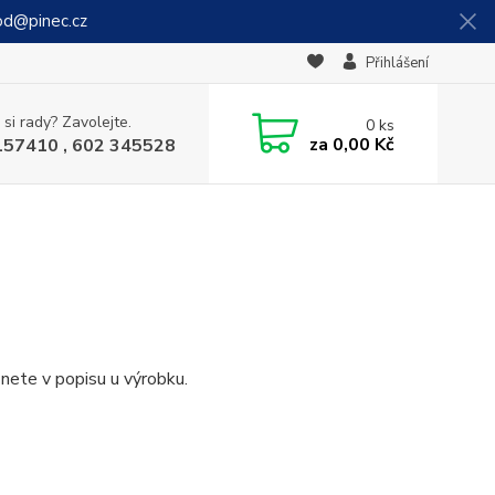
od@pinec.cz
Přihlášení
 si rady? Zavolejte.
0
ks
za
0,00 Kč
157410 , 602 345528
nete v popisu u výrobku.