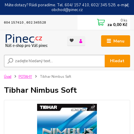
Máte dotazy? Rádi poradíme. Tel. 604/ 157 410, 602/ 345 528. e-mail:
obchod@pinec.cz
0
ks
604 157410 , 602 345528
za
0,00 Kč
Menu
Hledat
Úvod
POTAHY
Tibhar Nimbus Soft
Tibhar Nimbus Soft