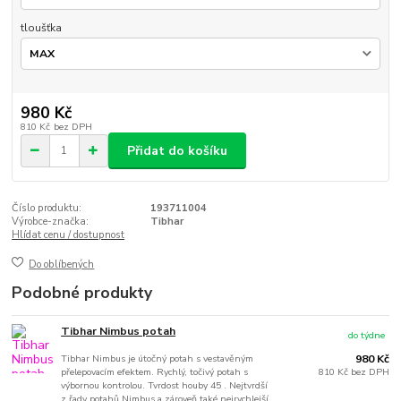
tloušťka
980 Kč
810 Kč
bez DPH
Přidat do košíku
Číslo produktu:
193711004
Výrobce-značka:
Tibhar
Hlídat cenu / dostupnost
Do oblíbených
Podobné produkty
Tibhar Nimbus potah
do týdne
Tibhar Nimbus je útočný potah s vestavěným
980 Kč
přelepovacím efektem. Rychlý, točivý potah s
810 Kč
bez DPH
výbornou kontrolou. Tvrdost houby 45 . Nejtvrdší
z řady potahů Nimbus a zároveň také nejrychlejší.