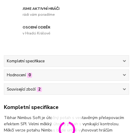
JSME AKTIVNÍ HRÁČI
rádi vám poradíme
OSOBNÍ ODBĚR
v Hradci Králové
Kompletní specifikace
Hodnocení
0
Související zboží
2
Kompletní specifikace
Tibhar Nimbus Soft je útočný potah s vestavěným přelepovacím
efektem SPI. Velmi měkký, útočný potah s vynikající kontrolou.
Měkčí verze potahu Nimbus bude určitě vyhovovat hráčům