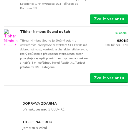
Kategorie: OFF Rychlost: 104 Točivost: 99
Kontrola: 93
Zvolit variantu
Tibhar Nimbus Sound potah
skladem
Tibhar Nimbus Sound je útočný potah s
980 Kč
vestavěným přelepovacím efektem SPI.Potah má
810 Kč
bez DPH
dobrou točivost, kontrolu a charakteristický zvuk,
který způsobuje přelepovací efekt.Tento potah
poskytuje nejlepší poměr mezi spinem a zvukem
a nabízí i mimořádnou herní flexibilitu.Tvrdost
potahu cca 35 . Kategorie...
Zvolit variantu
DOPRAVA ZDARMA
při nákupu nad 3.000,- Kč
18 LET NA TRHU
jsme tu s vámi