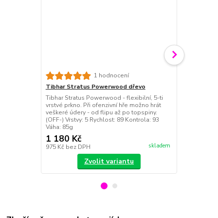
Tibhar Hon
1 hodnocení
Kualté pouzd
Tibhar Stratus Powerwood dřevo
praktickým "
Tibhar Stratus Powerwood - flexibilní, 5-ti
Barva: mod
vrstvé prkno. Při ofenzivní hře možno hrát
veškeré údery - od flipu až po topspiny.
(OFF-) Vrstvy: 5 Rychlost: 89 Kontrola: 93
Váha: 85g
1 180 Kč
390 Kč
skladem
975 Kč
bez DPH
322 Kč
bez 
Zvolit variantu